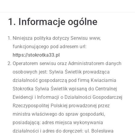
Stokrotka3
Jesteśmy firmą
wielopokoleniową działająca
1. Informacje ogólne
3
w branży ogrodniczej.
Niniejsza polityka dotyczy Serwisu www,
funkcjonującego pod adresem url:
https://stokrotka33.pl
Operatorem serwisu oraz Administratorem danych
osobowych jest: Sylwia Świetlik prowadząca
działalność gospodarczą pod firmą Kwiaciarnia
Stokrotka Sylwia Świetlik wpisaną do Centralnej
Ewidencji i Informacji o Działalności Gospodarczej
Rzeczypospolitej Polskiej prowadzonej przez
ministra właściwego do spraw gospodarki,
posiadającą: adres miejsca wykonywania
działalności i adres do doręczeń: ul. Bolesława